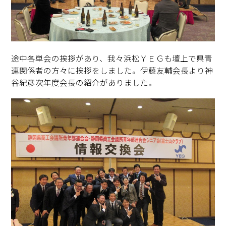
途中各単会の挨拶があり、我々浜松ＹＥＧも壇上で県青
連関係者の方々に挨拶をしました。伊藤友輔会長より神
谷紀彦次年度会長の紹介がありました。