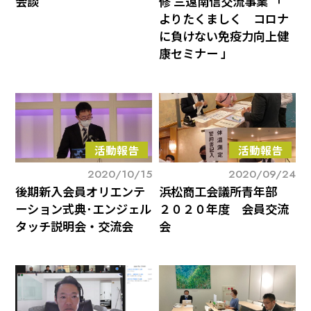
会談
修 三遠南信交流事業 「
よりたくましく コロナ
に負けない免疫力向上健
康セミナー 」
活動報告
活動報告
2020/10/15
2020/09/24
後期新入会員オリエンテ
浜松商工会議所青年部
ーション式典･エンジェル
２０２０年度 会員交流
タッチ説明会・交流会
会