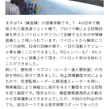
まずはT-4（練習機）の搭乗体験です。T‐4は日本で開
発された亜音速ジェット機で、プロペラ機による初等訓
練を終えたパイロットがつづいて訓練するための中等練
習機として用いられています。パイロットから機体につ
いての説明、日頃の訓練の様子、一日の活動スケジュー
ル等を聞くことができました。YEGメンバーもT‐4のコ
ックピットに搭乗させて頂き、パイロット気分を味わう
ことができました。
続いて、管制塔・ラプコン（レーダー進入管制室）の内
部を特別に見せて頂きました。地上誘導着陸方式による
もので、空港監視レーダーと精測進入レーダーを用い、
無線電話により操縦士に指示を与えて着陸をさせる役割
を担う施設です。残念ながら、機密情報漏洩防止の観点
から写真撮影はできませんでしたが、今回の分科会の中
でも、目玉の一つである見学視察スポットであったた