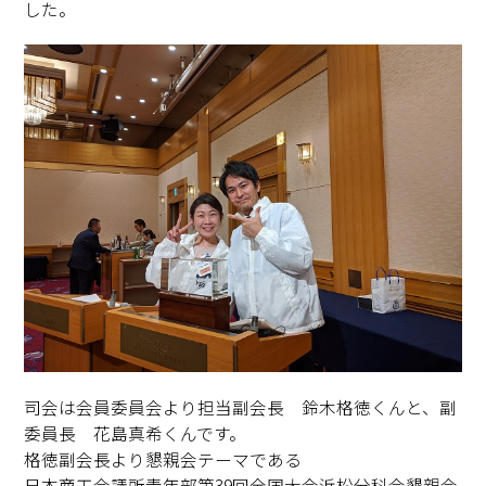
した。
司会は会員委員会より担当副会長 鈴木格徳くんと、副
委員長 花島真希くんです。
格徳副会長より懇親会テーマである
日本商工会議所青年部第39回全国大会浜松分科会懇親会