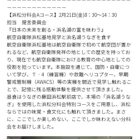
－－－－－－－－－－－－
【浜松分科会Aコース】2月21日(金)8：30～14：30
担当 提言委員会
『日本の未来を創る・浜名湖の富を味わう』
航空自衛隊浜松基地見学と浜名湖うなぎを食す
航空自衛隊浜松基地は航空自衛隊で初めて航空団が置か
れるなど、航空自衛隊発祥の地としての歴史を持ってお
り、現在でも航空自衛隊における教育の中心地としての
役割を担っています。本施設を通じて、国防・自衛につ
いて学び、Ｔ‐4（練習機）や救難ヘリコプター、早期
警戒管制機（AWACS）等の実機を間近で見学し触れるこ
とで、記憶に残る感動体験を提供させて頂きました。
昼食はうなぎの藤田浜松駅前店で、本場の「浜名湖うな
ぎ」を使用した浜松分科会特別コースをご用意し、浜松
ならではの味覚・食文化にも触れて頂きました。まさ
に、ここでしか楽しめない、ここでしか味わえない分科
会をお届けしました。