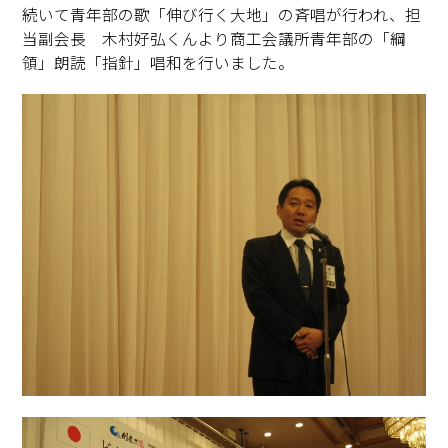
続いて青年部の歌「伸び行く大地」の斉唱が行われ、担
当副会長 木村好弘くんより商工会議所青年部の「綱
領」朗読「指針」唱和を行いました。