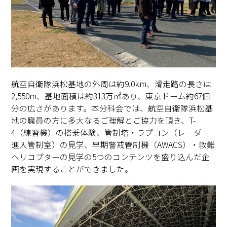
航空自衛隊浜松基地の外周は約9.0km、滑走路の長さは
2,550m、基地面積は約313万㎡あり、東京ドーム約67個
分の広さがあります。本分科会では、航空自衛隊浜松基
地の職員の方に多大なるご理解とご協力を頂き、T-
4（練習機）の搭乗体験、管制塔・ラプコン（レーダー
進入管制室）の見学、早期警戒管制機（AWACS）・救難
ヘリコプターの見学の5つのコンテンツを盛り込んだ企
画を実現することができました。