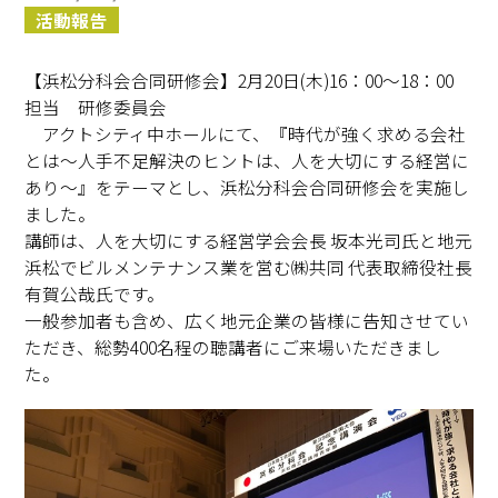
活動報告
【浜松分科会合同研修会】2月20日(木)16：00～18：00
担当 研修委員会
アクトシティ中ホールにて、『時代が強く求める会社
とは～人手不足解決のヒントは、人を大切にする経営に
あり～』をテーマとし、浜松分科会合同研修会を実施し
ました。
講師は、人を大切にする経営学会会長 坂本光司氏と地元
浜松でビルメンテナンス業を営む㈱共同 代表取締役社長
有賀公哉氏です。
一般参加者も含め、広く地元企業の皆様に告知させてい
ただき、総勢400名程の聴講者にご来場いただきまし
た。