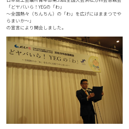
「どヤバいら！YEGの「わ」
～全国熱々（ちんちん）の「わ」を広げにはままつでや
らまいか～」
の宣言により開会しました。