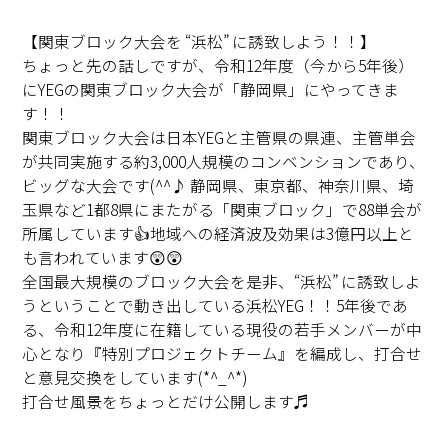
【関東ブロック大会を “浜松” に誘致しよう！！】
ちょっと先の話しですが、令和12年度（今から5年後）
にYEGの関東ブロック大会が「静岡県」にやってきま
す！！
関東ブロック大会は日本YEGと主管県の県連、主管単会
が共同実施する約3,000人規模のコンベンションであり、
ビッグな大会です(^^♪ 静岡県、東京都、神奈川県、埼
玉県など1都8県にまたがる「関東ブロック」で88単会が
所属しています👍地域への経済波及効果は3億円以上と
も言われています😲😲
全国最大規模のブロック大会を是非、“浜松” に誘致しよ
うということで動き出している浜松YEG！！5年後であ
る、令和12年度に在籍している現役の若手メンバーが中
心となり『特別プロジェクトチーム』を編成し、打合せ
と意見交換をしています(*^_^*)
打合せ風景をちょっとだけ公開します♬