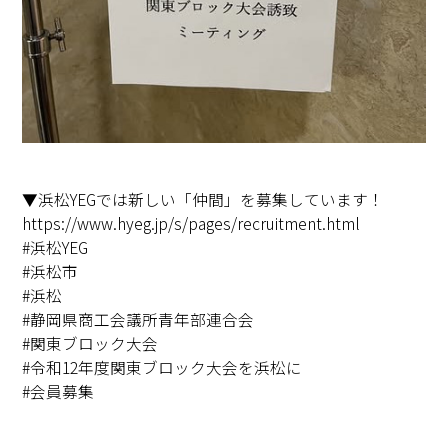
▼浜松YEGでは新しい「仲間」を募集しています！
https://www.hyeg.jp/s/pages/recruitment.html
#浜松YEG
#浜松市
#浜松
#静岡県商工会議所青年部連合会
#関東ブロック大会
#令和12年度関東ブロック大会を浜松に
#会員募集