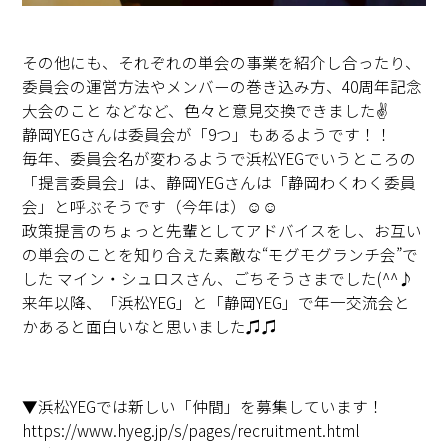
その他にも、それぞれの単会の事業を紹介し合ったり、
委員会の運営方法やメンバーの巻き込み方、40周年記念
大会のこと などなど、色々と意見交換できました✌
静岡YEGさんは委員会が「9つ」もあるようです！！
毎年、委員会名が変わるようで浜松YEGでいうところの
「提言委員会」は、静岡YEGさんは「静岡わくわく委員
会」と呼ぶそうです（今年は）☺☺
政策提言のちょっと先輩としてアドバイスをし、お互い
の単会のことを知り合えた素敵な“モグモグランチ会”で
した マイン・シュロスさん、ごちそうさまでした(^^♪
来年以降、「浜松YEG」と「静岡YEG」で年一交流会と
かあると面白いなと思いました♫♫
▼浜松YEGでは新しい「仲間」を募集しています！
https://www.hyeg.jp/s/pages/recruitment.html