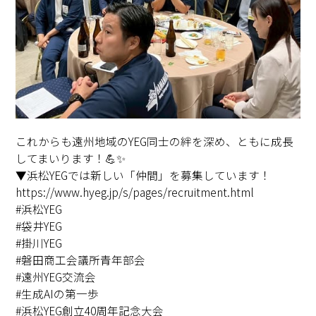
これからも遠州地域のYEG同士の絆を深め、ともに成長
してまいります！💪✨
▼浜松YEGでは新しい「仲間」を募集しています！
https://www.hyeg.jp/s/pages/recruitment.html
#浜松YEG
#袋井YEG
#掛川YEG
#磐田商工会議所青年部会
#遠州YEG交流会
#生成AIの第一歩
#浜松YEG創立40周年記念大会