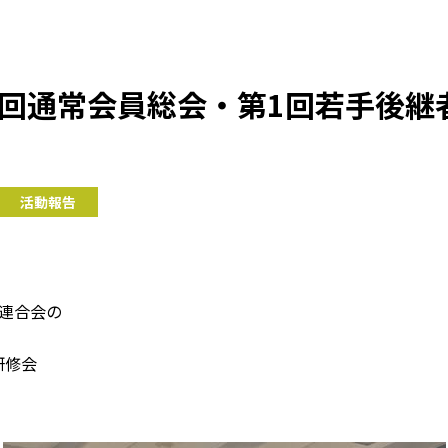
1回通常会員総会・第1回若手後
活動報告
連合会の
研修会